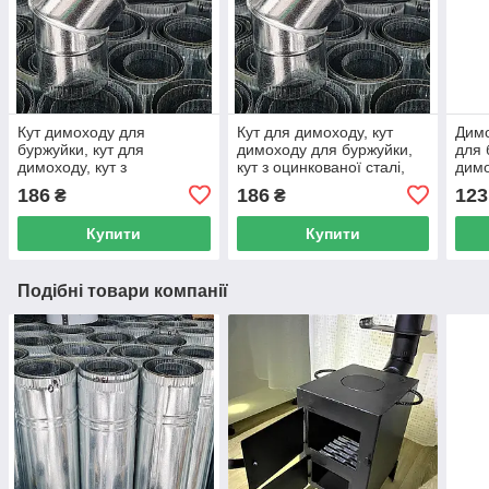
Кут димоходу для
Кут для димоходу, кут
Димо
буржуйки, кут для
димоходу для буржуйки,
для 
димоходу, кут з
кут з оцинкованої сталі,
димо
оцинкованої сталі, кут для
кут для вентиляції
оцин
186
186
123
₴
₴
вентиляції
Купити
Купити
Подібні товари компанії