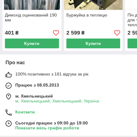
Димохід оцинкований 190
Буржуйка в теплицю
Піч 
мм
для 
теп
401
2 599
2 5
₴
₴
Купити
Купити
Про нас
100% позитивних з 181 відгука за рік
Працює з 08.05.2013
м. Хмельницький
м. Хмельницький, Хмельницький, Україна
Контакти
Сьогодні працює з 09:00 до 19:00
Показати весь графік роботи