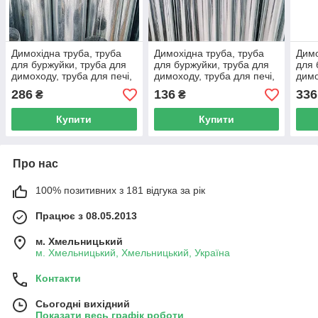
Димохідна труба, труба
Димохідна труба, труба
Димо
для буржуйки, труба для
для буржуйки, труба для
для 
димоходу, труба для печі,
димоходу, труба для печі,
димо
оцинкована труба 125 мм.
оцинкована труба 115 мм.
оцин
286
136
336
₴
₴
Купити
Купити
Про нас
100% позитивних з 181 відгука за рік
Працює з 08.05.2013
м. Хмельницький
м. Хмельницький, Хмельницький, Україна
Контакти
Сьогодні вихідний
Показати весь графік роботи