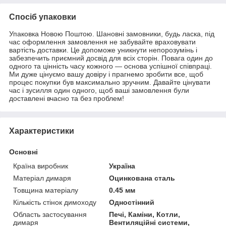
Спосіб упаковки
Упаковка Новою Поштою. Шановні замовники, будь ласка, під
час оформлення замовлення не забувайте враховувати
вартість доставки. Це допоможе уникнути непорозумінь і
забезпечить приємний досвід для всіх сторін. Повага один до
одного та цінність часу кожного — основа успішної співпраці.
Ми дуже цінуємо вашу довіру і прагнемо зробити все, щоб
процес покупки був максимально зручним. Давайте цінувати
час і зусилля один одного, щоб ваші замовлення були
доставлені вчасно та без проблем!
Характеристики
Основні
Країна виробник
Україна
Матеріал димаря
Оцинкована сталь
Товщина матеріалу
0.45 мм
Кількість стінок димоходу
Одностінний
Область застосування
Печі, Каміни, Котли,
димаря
Вентиляційні системи,