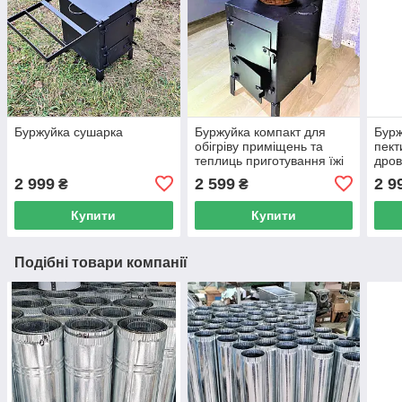
Буржуйка сушарка
Буржуйка компакт для
Бурж
обігріву приміщень та
пект
теплиць приготування їжі
дров
в квартиру, будинок,
тепл
2 999
2 599
2 9
₴
₴
гараж, бліндаж
бурж
Купити
Купити
Подібні товари компанії