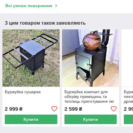
Всі умови повернення
З цим товаром також замовляють
Буржуйка сушарка
Буржуйка компакт для
Бурж
обігріву приміщень та
пект
теплиць приготування їжі
дров
в квартиру, будинок,
тепл
2 999
2 599
2 9
₴
₴
гараж, бліндаж
бурж
Купити
Купити