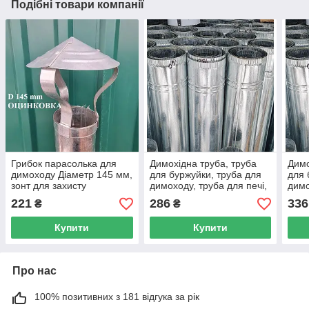
Подібні товари компанії
Грибок парасолька для
Димохідна труба, труба
Димо
димоходу Діаметр 145 мм,
для буржуйки, труба для
для 
зонт для захисту
димоходу, труба для печі,
димо
димоходу, грибок для
оцинкована труба 125 мм.
оцин
221
286
336
₴
₴
буржуйки, грибок для печі.
Купити
Купити
Про нас
100% позитивних з 181 відгука за рік