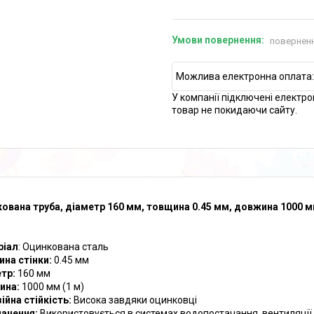
поверненн
У компанії підключені електро
товар не покидаючи сайту.
ована труба, діаметр 160 мм, товщина 0.45 мм, довжина 1000 
ріал
: Оцинкована сталь
на стінки:
0.45 мм
тр:
160 мм
ина:
1000 мм (1 м)
ійна стійкість:
Висока завдяки оцинковці
ачення:
Використовується в системах водопостачання, вентиляції, д