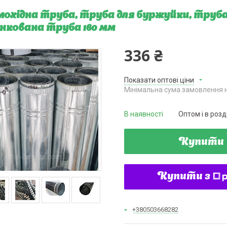
охідна труба, труба для буржуйки, труба 
нкована труба 160 мм
336 ₴
Показати оптові ціни
Мінімальна сума замовлення н
В наявності
Оптом і в розд
Купити
Купити з
+380503668282