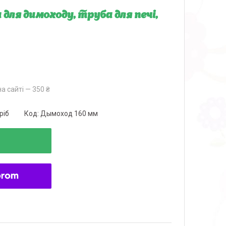
для димоходу, труба для печі,
а сайті — 350 ₴
ріб
Код:
Дымоход 160 мм