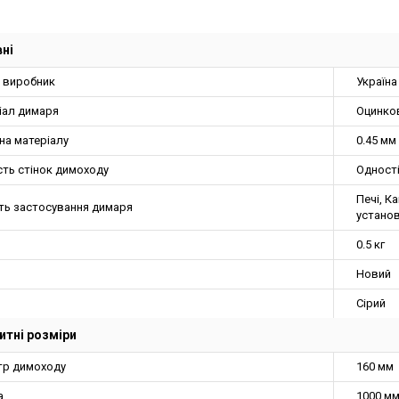
ні
а виробник
Україна
іал димаря
Оцинко
на матеріалу
0.45 мм
сть стінок димоходу
Одност
Печі, К
ть застосування димаря
устано
0.5 кг
Новий
Сірий
итні розміри
тр димоходу
160 мм
а
1000 м