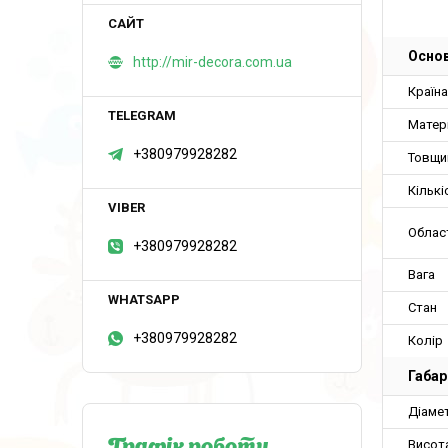
Основ
http://mir-decora.com.ua
Країн
Матер
+380979928282
Товщи
Кількі
Облас
+380979928282
Вага
Стан
+380979928282
Колір
Габар
Діаме
Висот