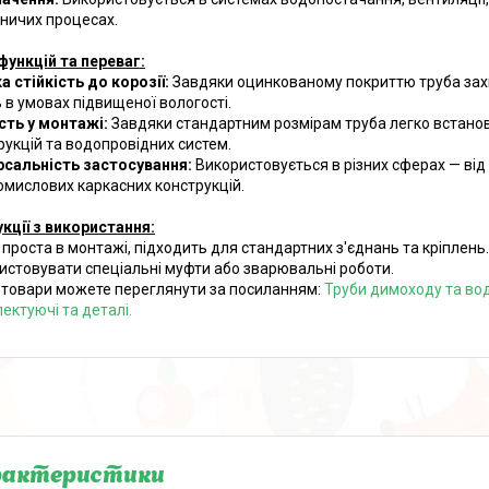
ничих процесах.
функцій та переваг:
а стійкість до корозії:
Завдяки оцинкованому покриттю труба захищ
ь в умовах підвищеної вологості.
сть у монтажі:
Завдяки стандартним розмірам труба легко встанов
рукцій та водопровідних систем.
рсальність застосування:
Використовується в різних сферах — від
омислових каркасних конструкцій.
укції з використання:
 проста в монтажі, підходить для стандартних з'єднань та кріплень
истовувати спеціальні муфти або зварювальні роботи.
 товари можете переглянути за посиланням:
Труби димоходу та вод
ектуючі та деталі.
рактеристики