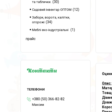
30
та таблички.
12
Садовий інвентар ОПТОМ
Забори, ворота, калітки,
34
огорожі
1
Меблі еко-індустріальні
прайс
Контакти
Оцинк
Опис:
Мате
Товщи
Діаме
+380 (50) 366-82-82
Довж
Максим
Короз
Призн