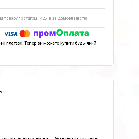
я товару протягом 14 днів
за домовленістю
нні платежі. Тепер ви можете купити будь-який
мм
ля створення каркасів, у будівництві та різних