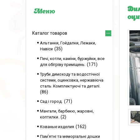
Дим
оци
Каталог товаров
Альтанки, Гойдалки, Лежаки,
35
Навіси
Печі, котли, каміни, буржуйки, все
171
для обігріву приміщень.
Труби димоходу та водостічної
системи, оцинковка, нержавіюча
сталь. Комплектуючі та деталі.
86
71
Сад і город.
Мангали, барбекю, жаровні,
2
коптилки.
162
Кованые изделия
Пам'ятні та меморіальні дошки