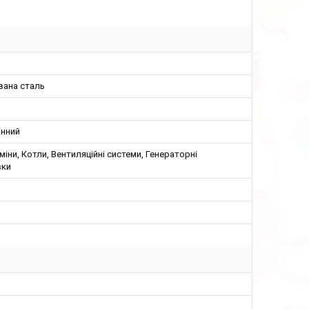
вана сталь
інний
аміни, Котли, Вентиляційні системи, Генераторні
вки
м