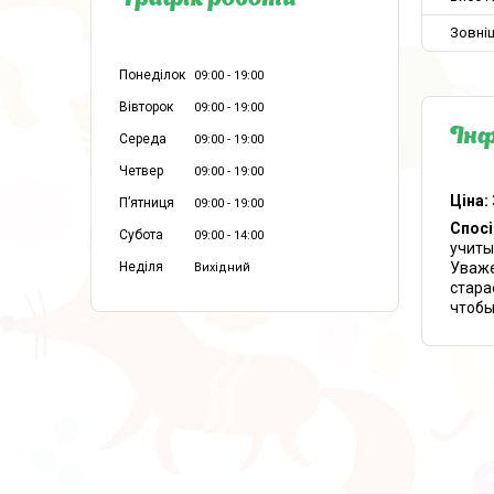
Графік роботи
Зовні
Понеділок
09:00
19:00
Вівторок
09:00
19:00
Інф
Середа
09:00
19:00
Четвер
09:00
19:00
Ціна:
Пʼятниця
09:00
19:00
Спосі
Субота
09:00
14:00
учиты
Уваже
Неділя
Вихідний
стара
чтобы