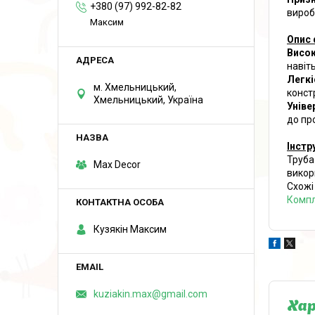
+380 (97) 992-82-82
вироб
Максим
Опис 
Висок
навіт
Легкі
м. Хмельницький,
конст
Хмельницький, Україна
Уніве
до пр
Інстр
Труба
Max Decor
викор
Схожі
Компл
Кузякін Максим
kuziakin.max@gmail.com
Ха