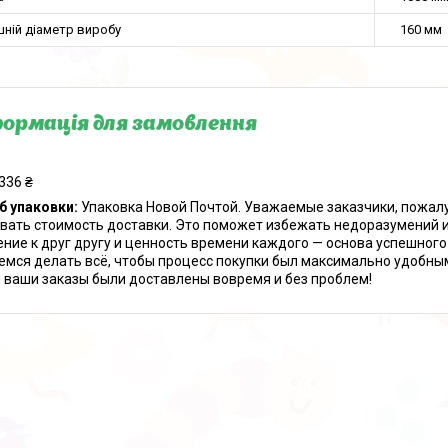
шній діаметр виробу
160 мм
ормація для замовлення
336 ₴
б упаковки:
Упаковка Новой Почтой. Уважаемые заказчики, пожалу
вать стоимость доставки. Это поможет избежать недоразумений и
ние к друг другу и ценность времени каждого — основа успешног
емся делать всё, чтобы процесс покупки был максимально удобным
 ваши заказы были доставлены вовремя и без проблем!