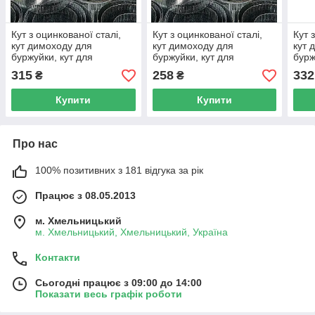
Кут з оцинкованої сталі,
Кут з оцинкованої сталі,
Кут 
кут димоходу для
кут димоходу для
кут 
буржуйки, кут для
буржуйки, кут для
бурж
димоходу, кут для
димоходу, кут для
димо
315
258
332
₴
₴
вентиляції
вентиляції
вент
Купити
Купити
Про нас
100% позитивних з 181 відгука за рік
Працює з 08.05.2013
м. Хмельницький
м. Хмельницький, Хмельницький, Україна
Контакти
Сьогодні працює з 09:00 до 14:00
Показати весь графік роботи