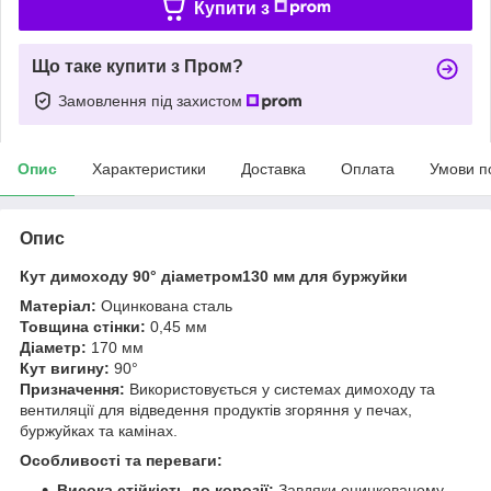
Купити з
Що таке купити з Пром?
Замовлення під захистом
Опис
Характеристики
Доставка
Оплата
Умови п
Опис
Кут димоходу 90° діаметром130 мм для буржуйки
Матеріал:
Оцинкована сталь
Товщина стінки:
0,45 мм
Діаметр:
170 мм
Кут вигину:
90°
Призначення:
Використовується у системах димоходу та
вентиляції для відведення продуктів згоряння у печах,
буржуйках та камінах.
Особливості та переваги:
Висока стійкість до корозії:
Завдяки оцинкованому