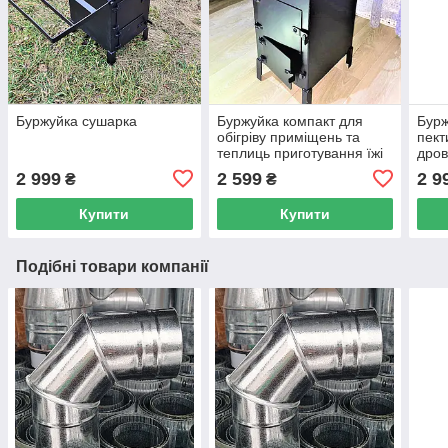
Буржуйка сушарка
Буржуйка компакт для
Бурж
обігріву приміщень та
пект
теплиць приготування їжі
дров
в квартиру, будинок,
тепл
2 999
2 599
2 9
₴
₴
гараж, бліндаж
бурж
Купити
Купити
Подібні товари компанії