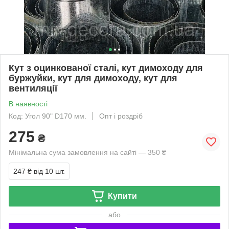
Кут з оцинкованої сталі, кут димоходу для
буржуйки, кут для димоходу, кут для
вентиляції
В наявності
Код: Угол 90" D170 мм.
Опт і роздріб
275
₴
Мінімальна сума замовлення на сайті — 350 ₴
247 ₴
від 10 шт.
Купити
або