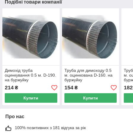
Подібні товари компанії
Димохід труба
Труба для димоходу 0.5
Труб
оцинкування 0.5 м. D-190.
м. оцинкована D-160. на
м. о
на буржуйку
буржуйку
бурж
214
154
182
₴
₴
Купити
Купити
Про нас
100% позитивних з 181 відгука за рік