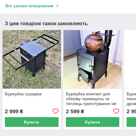
Всі умови повернення
З цим товаром також замовляють
Буржуйка сушарка
Буржуйка компакт для
Бурж
обігріву приміщень та
пект
теплиць приготування їжі
дров
в квартиру, будинок,
тепл
2 999
2 599
2 9
₴
₴
гараж, бліндаж
бурж
Купити
Купити