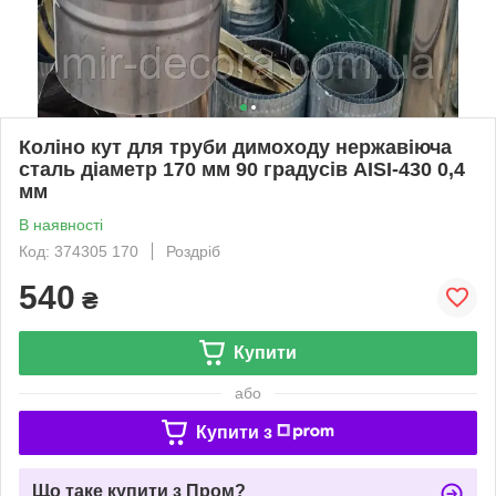
Коліно кут для труби димоходу нержавіюча
сталь діаметр 170 мм 90 градусів AISI-430 0,4
мм
В наявності
Код: 374305 170
Роздріб
540
₴
Купити
або
Купити з
Що таке купити з Пром?