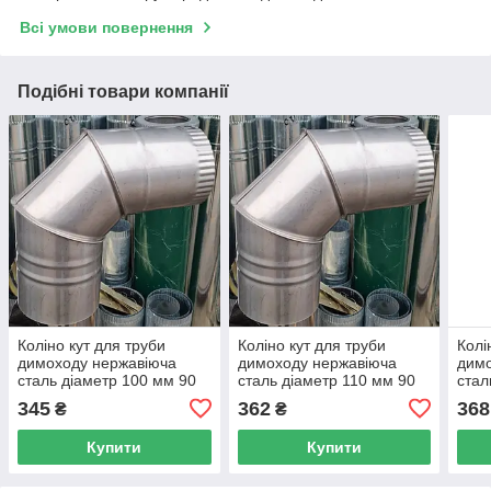
Всі умови повернення
Подібні товари компанії
Коліно кут для труби
Коліно кут для труби
Колі
димоходу нержавіюча
димоходу нержавіюча
димо
сталь діаметр 100 мм 90
сталь діаметр 110 мм 90
стал
градусів AISI-430 0,4 мм
градусів AISI-430 0,4 мм
град
345
362
368
₴
₴
Купити
Купити