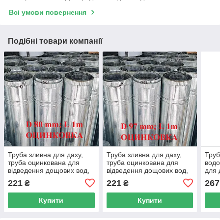
Всі умови повернення
Подібні товари компанії
Труба зливна для даху,
Труба зливна для даху,
Труб
труба оцинкована для
труба оцинкована для
водо
відведення дощових вод,
відведення дощових вод,
для 
відвід дощових вод, труба
відвід дощових вод, труба
оцин
221
221
267
₴
₴
для водостоків.
для водостоків.
відв
відв
Купити
Купити
для 