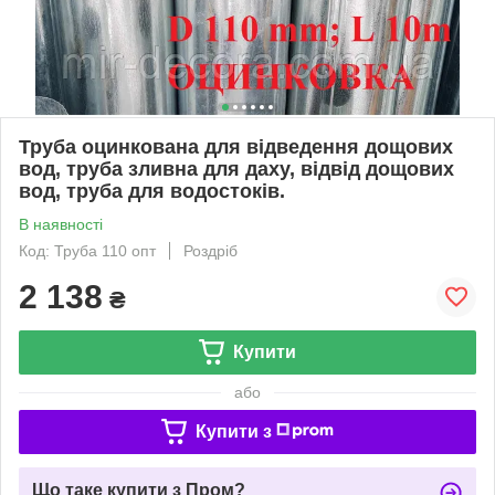
Труба оцинкована для відведення дощових
вод, труба зливна для даху, відвід дощових
вод, труба для водостоків.
В наявності
Код: Труба 110 опт
Роздріб
2 138
₴
Купити
або
Купити з
Що таке купити з Пром?