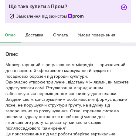
Що таке купити з Пром?
Замовлення під захистом
Опис
Доставка
Оплата
Умови повернення
Опис
Маркер городний із регулюванням міжрядів — призначений
для швидкого й ефективного маркування й відкриття
посадкових борозен під городні культури.
Одночасно утворює три лунки, відстань між якими, ви можете
відрегулювати самі. Регулювання міжряджанням
забезпечується переміщенням сошників уздовж планки.
Завдяки своїм конструкційним особливостям формує щільне
ложе, не порушуючи структури ґрунту, на відміну від
запорошення та розпушування. Отже, коренева система
рослини відразу потрапляє в найкращі умови для
інтенсивного росту та розвитку, минаючи стадію
післяпосадкового "замирення".
Це пристосування під час роботи зберігає вертикальне