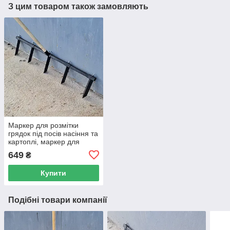
З цим товаром також замовляють
Маркер для розмітки
грядок під посів насіння та
картоплі, маркер для
грядок з регулюванням
649
₴
ширини міжрядь.
Купити
Подібні товари компанії