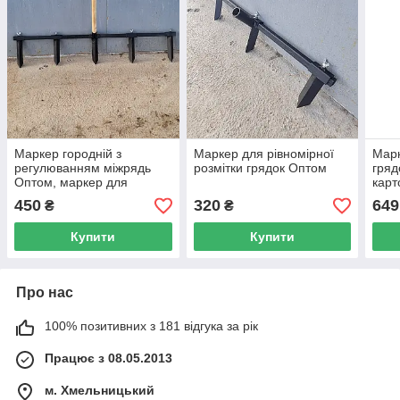
Маркер городній з
Маркер для рівномірної
Марк
регулюванням міжрядь
розмітки грядок Оптом
гряд
Оптом, маркер для
карт
розмітки під картоплю та
гряд
450
320
649
₴
₴
насіння
шири
Купити
Купити
Про нас
100% позитивних з 181 відгука за рік
Працює з 08.05.2013
м. Хмельницький