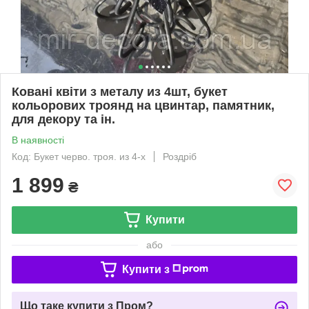
Ковані квіти з металу из 4шт, букет
кольорових троянд на цвинтар, памятник,
для декору та ін.
В наявності
Код: Букет черво. троя. из 4-х
Роздріб
1 899
₴
Купити
або
Купити з
Що таке купити з Пром?