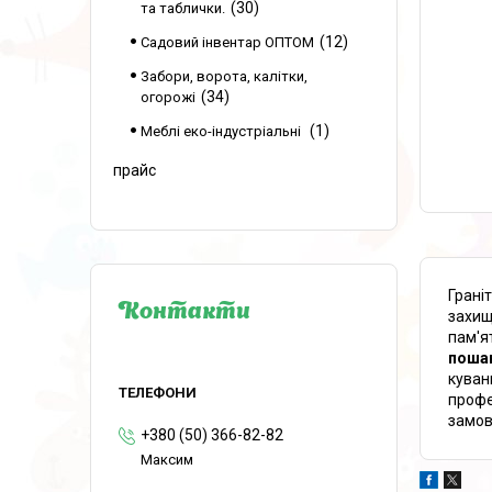
30
та таблички.
12
Садовий інвентар ОПТОМ
Забори, ворота, калітки,
34
огорожі
1
Меблі еко-індустріальні
прайс
Грані
Контакти
захищ
пам'я
пошан
куван
профе
замов
+380 (50) 366-82-82
Максим