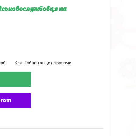
ійськовослужбовця на
ріб
Код:
Табличка щит с розами