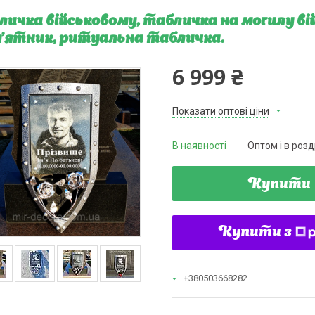
личка військовому, табличка на могилу в
'ятник, ритуальна табличка.
6 999 ₴
Показати оптові ціни
В наявності
Оптом і в розд
Купити
Купити з
+380503668282