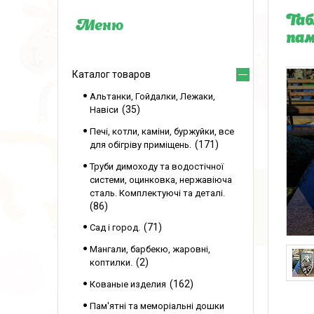
Таб
пам
Каталог товаров
Альтанки, Гойдалки, Лежаки,
35
Навіси
Печі, котли, каміни, буржуйки, все
171
для обігріву приміщень.
Труби димоходу та водостічної
системи, оцинковка, нержавіюча
сталь. Комплектуючі та деталі.
86
71
Сад і город.
Мангали, барбекю, жаровні,
2
коптилки.
162
Кованые изделия
Пам'ятні та меморіальні дошки