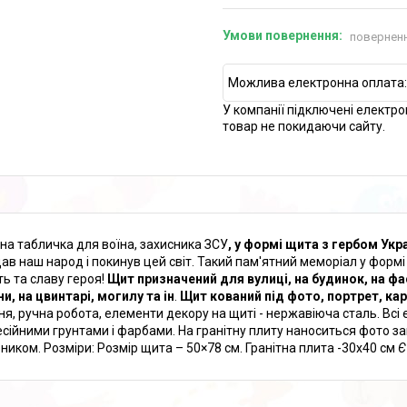
поверненн
У компанії підключені електро
товар не покидаючи сайту.
тна табличка для воїна, захисника ЗСУ
, у формі щита з гербом Укр
ав наш народ і покинув цей світ. Такий пам'ятний меморіал у форм
ть та славу героя!
Щит призначений для вулиці, на будинок, на ф
и, на цвинтарі, могилу та ін
.
Щит кований під фото, портрет, кар
ня, ручна робота, елементи декору на щиті - нержавіюча сталь. Вс
сійними грунтами і фарбами. На гранітну плиту наноситься фото за
ником. Розміри: Розмір щита – 50×78 см. Гранітна плита -30х40 см
Є