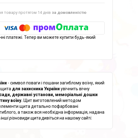
я товару протягом 14 днів
за домовленістю
нні платежі. Тепер ви можете купити будь-який
аїни
- символ поваги і пошани загиблому воїну, який
і щита
для захисника України
увічнить вічну
асади, державні установи, меморіальні дошки
тину воїну.
Щит виготовлений методом
і елементи щита детально пофарбовані
гиблого, а також вся необхідна інформація, надана
 інші різновиди щита дивіться на нашому сайті.