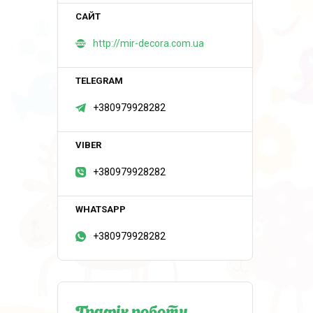
http://mir-decora.com.ua
+380979928282
+380979928282
+380979928282