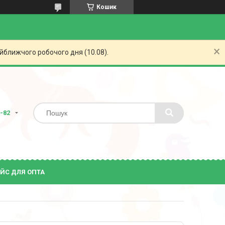
Кошик
айближчого робочого дня (10.08).
2-82
ЙС ДЛЯ ОПТА