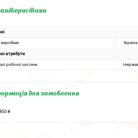
рактеристики
ні
а виробник
Україна
ні атрибути
іал робочої частини
Неіржа
ормація для замовлення
850 ₴