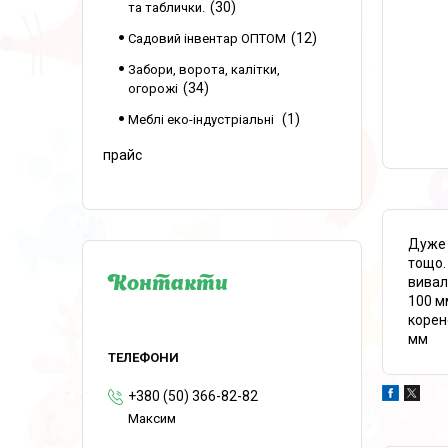
30
та таблички.
12
Садовий інвентар ОПТОМ
Забори, ворота, калітки,
34
огорожі
1
Меблі еко-індустріальні
прайс
Дуже 
тощо.
вивал
Контакти
100 м
корен
мм
+380 (50) 366-82-82
Максим