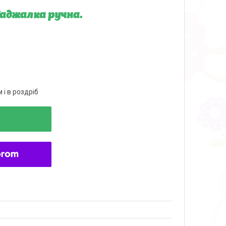
Саджалка ручна.
 і в роздріб