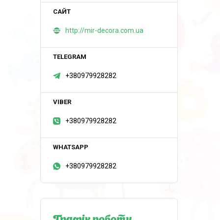
http://mir-decora.com.ua
+380979928282
+380979928282
+380979928282