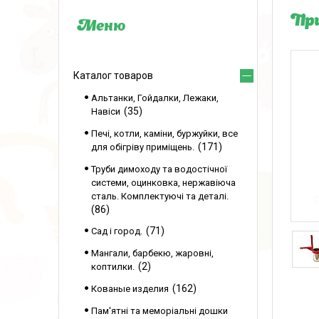
При
Каталог товаров
Альтанки, Гойдалки, Лежаки,
35
Навіси
Печі, котли, каміни, буржуйки, все
171
для обігріву приміщень.
Труби димоходу та водостічної
системи, оцинковка, нержавіюча
сталь. Комплектуючі та деталі.
86
71
Сад і город.
Мангали, барбекю, жаровні,
2
коптилки.
162
Кованые изделия
Пам'ятні та меморіальні дошки