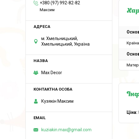
+380 (97) 992-82-82
Максим
Ха
Основ
м. Хмельницький,
Країн
Хмельницький, Україна
Основ
Матер
Max Decor
Інф
Кузякін Максим
Ціна:
kuziakin.max@gmail.com