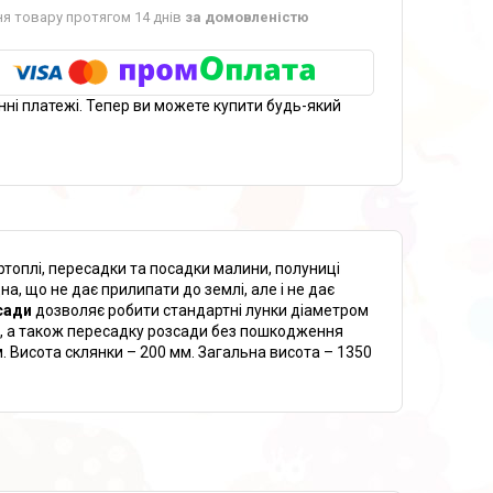
я товару протягом 14 днів
за домовленістю
нні платежі. Тепер ви можете купити будь-який
картоплі, пересадки та посадки малини, полуниці
а, що не дає прилипати до землі, але і не дає
сади
дозволяє робити стандартні лунки діаметром
т, а також пересадку розсади без пошкодження
. Висота склянки – 200 мм. Загальна висота – 1350