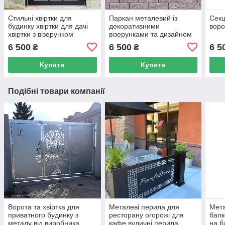
Стильні хвіртки для
Паркан металевий із
Секц
будинку хвіртки для дачі
декоративними
воро
хвіртки з візерунком
візерунками та дизайном
хвіртки з номером
6 500
6 500
6 5
₴
₴
Купити
Купити
Подібні товари компанії
Ворота та хвіртка для
Металеві перила для
Мета
приватного будинку з
ресторану огорожі для
балк
металу від виробника.
кафе вуличні перила
на б