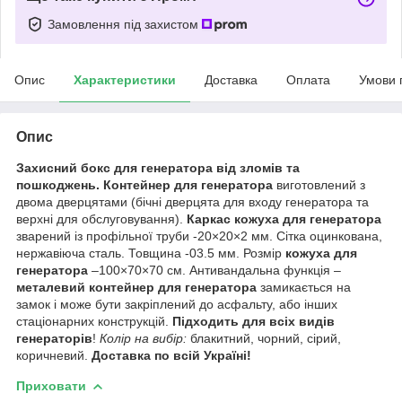
Замовлення під захистом
Опис
Характеристики
Доставка
Оплата
Умови 
Опис
Захисний бокс для генератора від зломів та
пошкоджень.
Контейнер для генератора
виготовлений з
двома дверцятами (бічні дверцята для входу генератора та
верхні для обслуговування).
Каркас кожуха для генератора
зварений із профільної труби -20×20×2 мм. Сітка оцинкована,
нержавіюча сталь. Товщина -03.5 мм. Розмір
кожуха для
генератора
–100×70×70 см. Антивандальна функція –
металевий контейнер для генератора
замикається на
замок і може бути закріплений до асфальту, або інших
стаціонарних конструкцій.
Підходить для всіх видів
генераторів
!
Колір на вибір:
блакитний, чорний, сірий,
коричневий.
Доставка по всій Україні!
Приховати