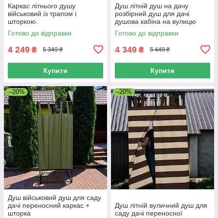
Каркас літнього душу
Душ літній душ на дачу
військовий із трапом і
розбірний душ для дачі
шторкою.
душова кабіна на вулицю
Готово до відправки
Готово до відправки
4 249
4 349
₴
₴
5 349 ₴
5 449 ₴
Купити
Купити
–20%
–20%
Душ військовий душ для саду
дачі переносний каркас +
Душ літній вуличний душ для
шторка
саду дачі переносної