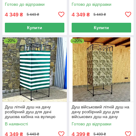
Готово до відправки
Готово до відправки
4 349
4 349
₴
₴
5 449 ₴
5 449 ₴
Купити
Купити
–20%
–20%
Душ літній душ на дачу
Душ військовий літній душ на
розбірний душ для дачі
дачу розбірний душ для
душова кабіна на вулицю
військових душ на дачу
польовий душ
В наявності
Готово до відправки
4 349
4 399
₴
₴
5 449 ₴
5 499 ₴