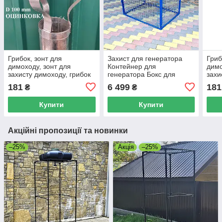
Грибок, зонт для
Захист для генератора
Гриб
димоходу, зонт для
Контейнер для
димо
захисту димоходу, грибок
генератора Бокс для
захи
для буржуйки, грибок для
генератора Короб для
для 
181
6 499
181
₴
₴
печі.
генератора Кожух для
печі.
генератора.
Купити
Купити
Акційні пропозиції та новинки
–25%
Акція
–25%