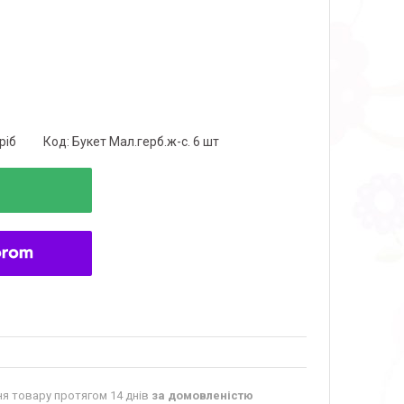
ріб
Код:
Букет Мал.герб.ж-с. 6 шт
я товару протягом 14 днів
за домовленістю