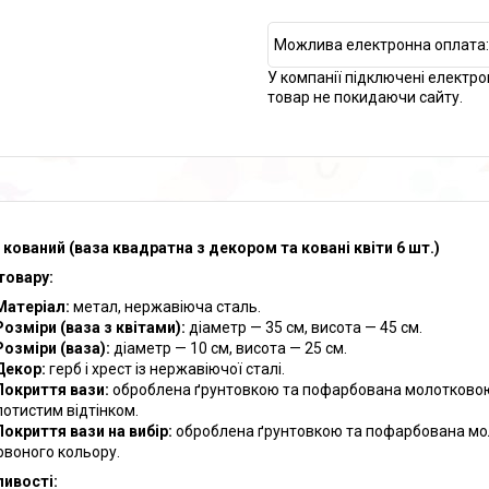
У компанії підключені електро
товар не покидаючи сайту.
 кований (ваза квадратна з декором та ковані квіти 6 шт.)
товару:
Матеріал:
метал, нержавіюча сталь.
Розміри (ваза з квітами):
діаметр — 35 см, висота — 45 см.
Розміри (ваза):
діаметр — 10 см, висота — 25 см.
Декор:
герб і хрест із нержавіючої сталі.
Покриття вази:
оброблена ґрунтовкою та пофарбована молотковою 
лотистим відтінком.
Покриття вази на вибір:
оброблена ґрунтовкою та пофарбована мол
рвоного кольору.
ивості: