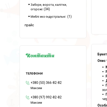
Забори, ворота, калітки,
34
огорожі
1
Меблі еко-індустріальні
прайс
Букет
Контакти
Опис 
+380 (50) 366-82-82
Максим
зо
+380 (97) 992-82-82
че
Максим
Особл