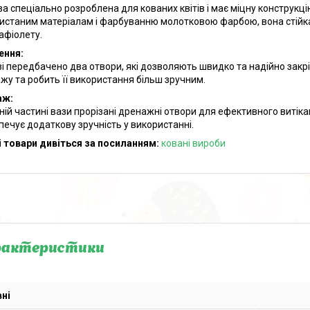
за спеціально розроблена для кованих квітів і має міцну конструкцію
истаним матеріалам і фарбуванню молотковою фарбою, вона стійка д
афіолету.
ення:
зі передбачено два отвори, які дозволяють швидко та надійно закріп
жу та робить її використання більш зручним.
аж:
ній частині вази прорізані дренажні отвори для ефективного витіка
печує додаткову зручність у використанні.
 товари дивіться за посиланням:
ковані
вироби
рактеристики
ні