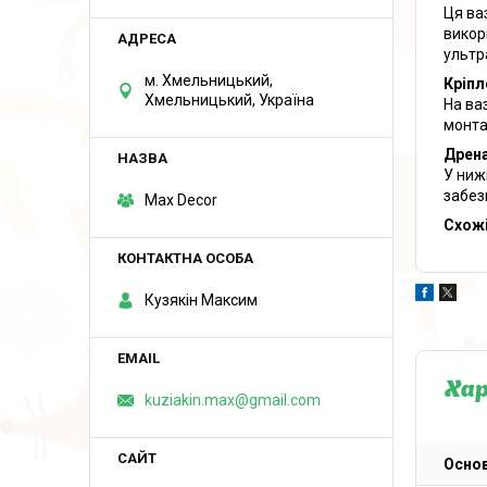
Ця ва
викор
ультр
м. Хмельницький,
Кріпл
Хмельницький, Україна
На ва
монта
Дрен
У ниж
забез
Max Decor
Схожі
Кузякін Максим
Ха
kuziakin.max@gmail.com
Основ