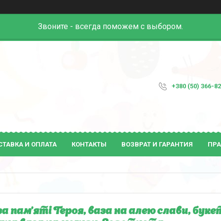
Звоните - всегда поможем с выбором.
+380 (50) 366-8
СТАВКА И ОПЛАТА
КОНТАКТЫ
ВОЗВРАТ И ГАРАНТИЯ
ПРА
а пам’яті Героя, ваза на алею слави, буке