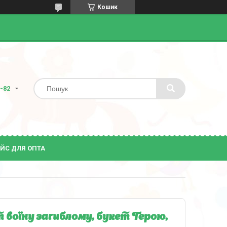
Кошик
2-82
ЙС ДЛЯ ОПТА
т воїну загиблому, букет Герою,