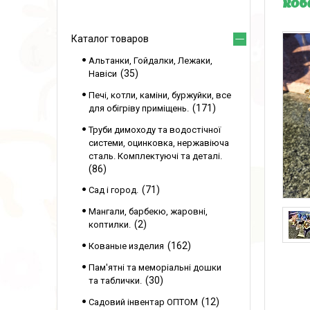
ков
Каталог товаров
Альтанки, Гойдалки, Лежаки,
35
Навіси
Печі, котли, каміни, буржуйки, все
171
для обігріву приміщень.
Труби димоходу та водостічної
системи, оцинковка, нержавіюча
сталь. Комплектуючі та деталі.
86
71
Сад і город.
Мангали, барбекю, жаровні,
2
коптилки.
162
Кованые изделия
Пам'ятні та меморіальні дошки
30
та таблички.
12
Садовий інвентар ОПТОМ