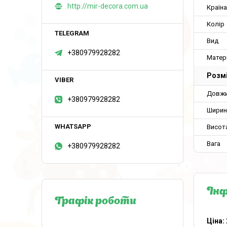
http://mir-decora.com.ua
Країн
Колір
Вид
+380979928282
Матер
Розм
Довж
+380979928282
Ширин
Висот
Вага
+380979928282
Інф
Графік роботи
Ціна: