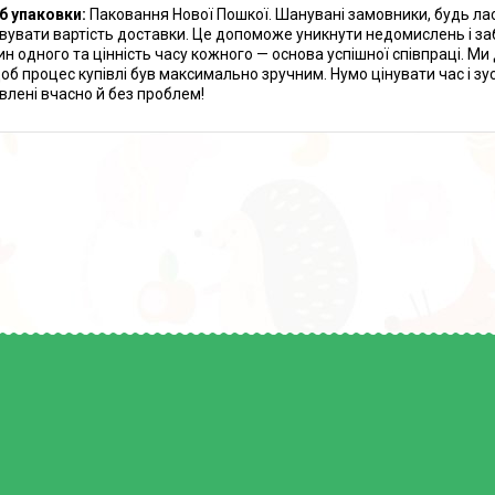
б упаковки:
Паковання Нової Пошкої. Шанувані замовники, будь ла
вувати вартість доставки. Це допоможе уникнути недомислень і заб
ин одного та цінність часу кожного — основа успішної співпраці. М
щоб процес купівлі був максимально зручним. Нумо цінувати час і з
влені вчасно й без проблем!