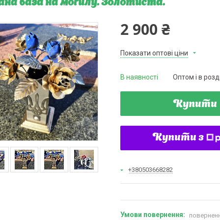
ана ваза на могилу. Золотиста.
2 900 ₴
Показати оптові ціни
В наявності
Оптом і в розд
Купити
Купити з
+380503668282
поверненн