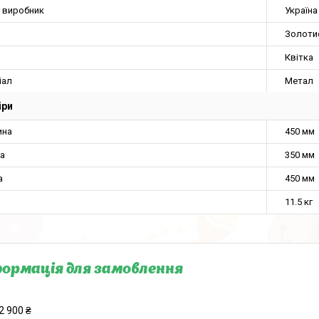
а виробник
Україна
Золоти
Квітка
іал
Метал
іри
ина
450 мм
а
350 мм
а
450 мм
11.5 кг
ормація для замовлення
2 900 ₴