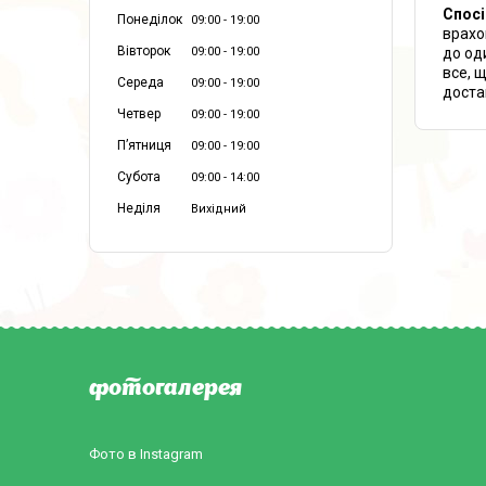
Спосі
Понеділок
09:00
19:00
врахо
Вівторок
до од
09:00
19:00
все, 
Середа
09:00
19:00
доста
Четвер
09:00
19:00
Пʼятниця
09:00
19:00
Субота
09:00
14:00
Неділя
Вихідний
фотогалерея
Фото в Instagram