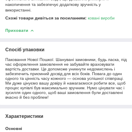
накопичення та забезпечує додаткову зручність у
використанні.
Схожі товари дивіться за посиланням:
ковані
вироби
Приховати
Спосіб упаковки
Паковання Нової Пошкої. Шанувані замовники, будь ласка, під
час оформлення замовлення не забувайте враховувати
вартість доставки. Це допоможе уникнути недомислень і
забезпечить приємний досвід для всіх боків. Повага до один
одного та цінність часу кожного — основа успішної співпраці.
Ми дуже цінуємо вашу довіру й намагаємося робити все, щоб
процес купівлі був максимально зручним. Нумо цінувати час і
зусилля один одного, щоб ваші замовлення були доставлені
вчасно й без проблем!
Характеристики
Основні