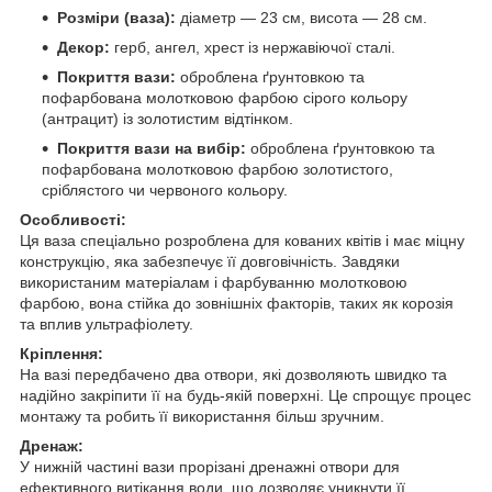
Розміри (ваза):
діаметр — 23 см, висота — 28 см.
Декор:
герб, ангел, хрест із нержавіючої сталі.
Покриття вази:
оброблена ґрунтовкою та
пофарбована молотковою фарбою сірого кольору
(антрацит) із золотистим відтінком.
Покриття вази на вибір:
оброблена ґрунтовкою та
пофарбована молотковою фарбою золотистого,
сріблястого чи червоного кольору.
Особливості:
Ця ваза спеціально розроблена для кованих квітів і має міцну
конструкцію, яка забезпечує її довговічність. Завдяки
використаним матеріалам і фарбуванню молотковою
фарбою, вона стійка до зовнішніх факторів, таких як корозія
та вплив ультрафіолету.
Кріплення:
На вазі передбачено два отвори, які дозволяють швидко та
надійно закріпити її на будь-якій поверхні. Це спрощує процес
монтажу та робить її використання більш зручним.
Дренаж:
У нижній частині вази прорізані дренажні отвори для
ефективного витікання води, що дозволяє уникнути її