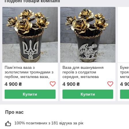
Подібні товари компанії
Пам’ятна ваза з
Ваза для вшанування
Буке
золотистими трояндами з
героїв з солдатом
троя
гербом, металева ваза,
середня, металева
мета
ваза пам'яті Героя,
конструкція, пам’яті Героя,
пам'
4 900
4 900
4 9
₴
₴
вшанування Героїв.
для алей слави.
вшан
Купити
Купити
Про нас
100% позитивних з 181 відгука за рік