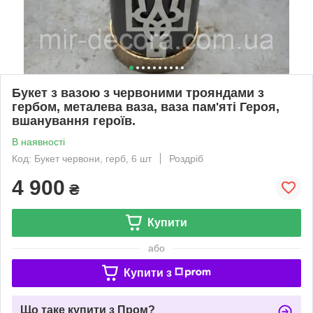
Букет з вазою з червоними трояндами з
гербом, металева ваза, ваза пам'яті Героя,
вшанування героїв.
В наявності
Код: Букет червони, герб, 6 шт
Роздріб
4 900
₴
Купити
або
Купити з
Що таке купити з Пром?