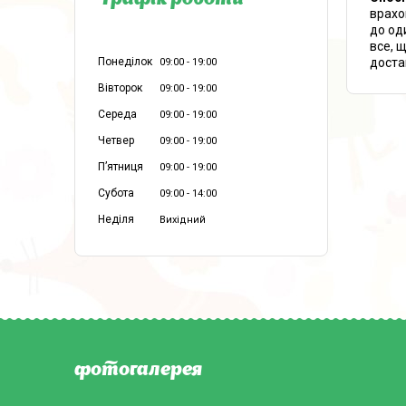
Графік роботи
врахо
до од
все, 
доста
Понеділок
09:00
19:00
Вівторок
09:00
19:00
Середа
09:00
19:00
Четвер
09:00
19:00
Пʼятниця
09:00
19:00
Субота
09:00
14:00
Неділя
Вихідний
фотогалерея