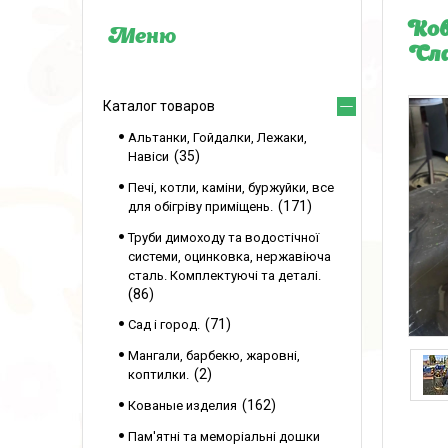
Ков
Сла
Каталог товаров
Альтанки, Гойдалки, Лежаки,
35
Навіси
Печі, котли, каміни, буржуйки, все
171
для обігріву приміщень.
Труби димоходу та водостічної
системи, оцинковка, нержавіюча
сталь. Комплектуючі та деталі.
86
71
Сад і город.
Мангали, барбекю, жаровні,
2
коптилки.
162
Кованые изделия
Пам'ятні та меморіальні дошки