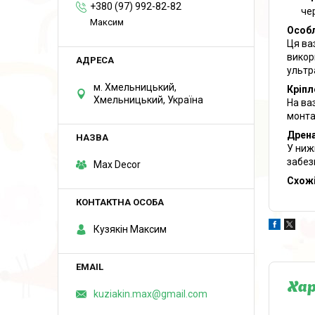
+380 (97) 992-82-82
че
Максим
Особл
Ця ва
викор
ультр
м. Хмельницький,
Кріпл
Хмельницький, Україна
На ва
монта
Дрен
У ниж
забез
Max Decor
Схожі
Кузякін Максим
Ха
kuziakin.max@gmail.com