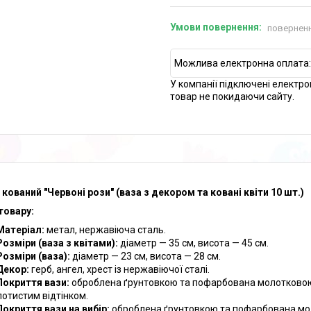
поверненн
У компанії підключені електро
товар не покидаючи сайту.
 кований "Червоні рози" (ваза з декором та ковані квіти 10 шт.)
товару:
Матеріал:
метал, нержавіюча сталь.
Розміри (ваза з квітами):
діаметр — 35 см, висота — 45 см.
Розміри (ваза):
діаметр — 23 см, висота — 28 см.
Декор:
герб, ангел, хрест із нержавіючої сталі.
Покриття вази:
оброблена ґрунтовкою та пофарбована молотковою 
лотистим відтінком.
Покриття вази на вибір:
оброблена ґрунтовкою та пофарбована мол