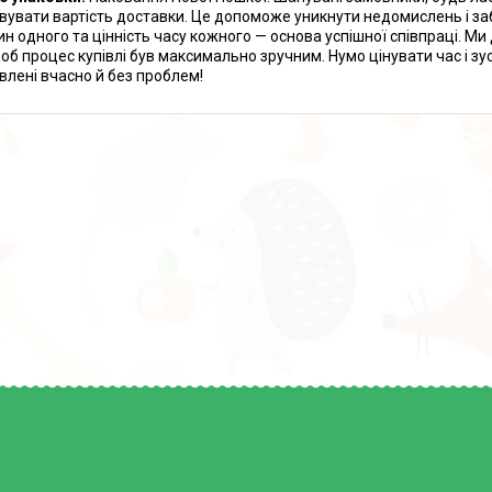
вувати вартість доставки. Це допоможе уникнути недомислень і заб
ин одного та цінність часу кожного — основа успішної співпраці. М
щоб процес купівлі був максимально зручним. Нумо цінувати час і з
влені вчасно й без проблем!