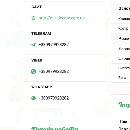
Основ
http://mir-decora.com.ua
Країн
Колір
Розм
+380979928282
Довж
Ширин
Висот
+380979928282
Вага
+380979928282
Інф
Ціна:
Спосі