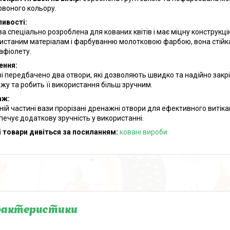
рвоного кольору.
ивості:
за спеціально розроблена для кованих квітів і має міцну конструкцію
истаним матеріалам і фарбуванню молотковою фарбою, вона стійка д
афіолету.
ення:
зі передбачено два отвори, які дозволяють швидко та надійно закріп
жу та робить її використання більш зручним.
аж:
ній частині вази прорізані дренажні отвори для ефективного витіка
печує додаткову зручність у використанні.
 товари дивіться за посиланням:
ковані
вироби
рактеристики