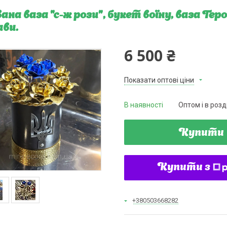
ана ваза "с-ж рози", букет воїну, ваза Ге
ви.
6 500 ₴
Показати оптові ціни
В наявності
Оптом і в розд
Купити
Купити з
+380503668282