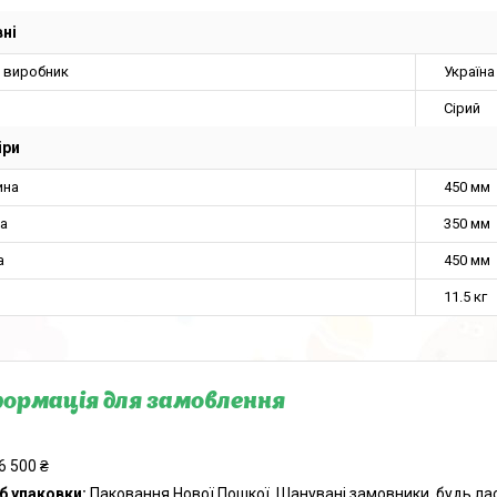
ні
а виробник
Україна
Сірий
іри
ина
450 мм
а
350 мм
а
450 мм
11.5 кг
ормація для замовлення
6 500 ₴
б упаковки:
Паковання Нової Пошкої. Шанувані замовники, будь ла