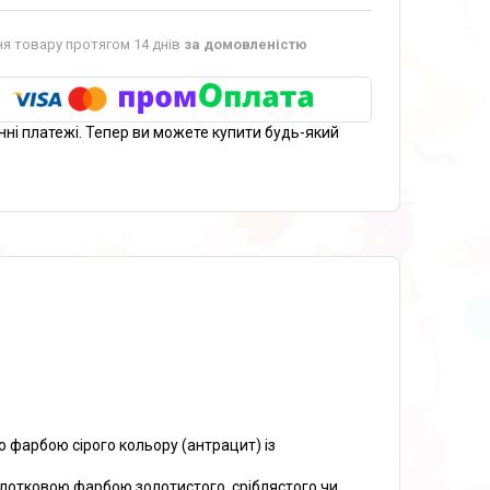
я товару протягом 14 днів
за домовленістю
нні платежі. Тепер ви можете купити будь-який
фарбою сірого кольору (антрацит) із
отковою фарбою золотистого, сріблястого чи