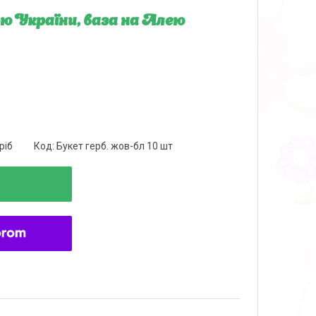
рою України, ваза на Алею
ріб
Код:
Букет герб. жов-бл 10 шт