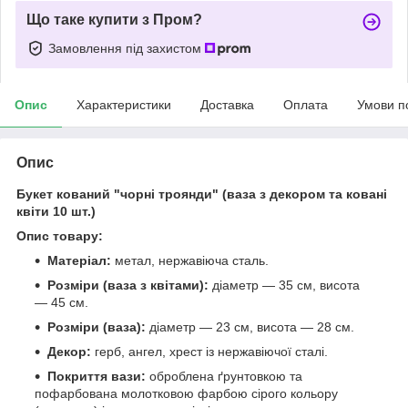
Що таке купити з Пром?
Замовлення під захистом
Опис
Характеристики
Доставка
Оплата
Умови п
Опис
Букет кований "чорні троянди" (ваза з декором та ковані
квіти 10 шт.)
Опис товару:
Матеріал:
метал, нержавіюча сталь.
Розміри (ваза з квітами):
діаметр — 35 см, висота
— 45 см.
Розміри (ваза):
діаметр — 23 см, висота — 28 см.
Декор:
герб, ангел, хрест із нержавіючої сталі.
Покриття вази:
оброблена ґрунтовкою та
пофарбована молотковою фарбою сірого кольору