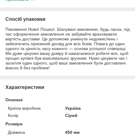
Спосіб упаковки
Паковання Нової Пошкої. Шанувані замовники, будь ласка, під
час оформлення замовлення не забувайте враховувати
вартість доставки. Це допоможе уникнути недомислень і
забезпечить приємний досвід для всіх боків. Повага до один
одного та цінність часу кожного — основа успішної співпраці.
Ми дуже цінуємо вашу довіру й намагаємося робити все, щоб
процес купівлі був максимально зручним. Нумо цінувати час і
зусилля один одного, щоб ваші замовлення були доставлені
вчасно й без проблем!
Характеристики
Основні
Країна виробник
Україна
Колір
Сірий
Розміри
Довжина
450 мм