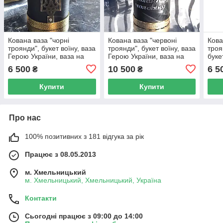
Кована ваза "чорні
Кована ваза "червоні
Кова
троянди", букет воїну, ваза
троянди", букет воїну, ваза
троя
Герою України, ваза на
Герою України, ваза на
буке
Алею Слави.
Алею Слави.
Укра
6 500
10 500
6 5
₴
₴
Слав
Купити
Купити
Про нас
100% позитивних з 181 відгука за рік
Працює з 08.05.2013
м. Хмельницький
м. Хмельницький, Хмельницький, Україна
Контакти
Сьогодні працює з 09:00 до 14:00