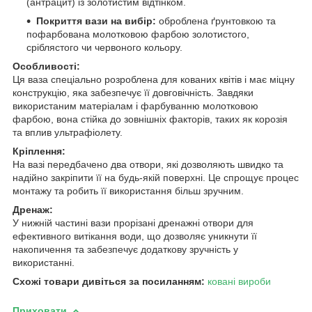
(антрацит) із золотистим відтінком.
Покриття вази на вибір:
оброблена ґрунтовкою та
пофарбована молотковою фарбою золотистого,
сріблястого чи червоного кольору.
Особливості:
Ця ваза спеціально розроблена для кованих квітів і має міцну
конструкцію, яка забезпечує її довговічність. Завдяки
використаним матеріалам і фарбуванню молотковою
фарбою, вона стійка до зовнішніх факторів, таких як корозія
та вплив ультрафіолету.
Кріплення:
На вазі передбачено два отвори, які дозволяють швидко та
надійно закріпити її на будь-якій поверхні. Це спрощує процес
монтажу та робить її використання більш зручним.
Дренаж:
У нижній частині вази прорізані дренажні отвори для
ефективного витікання води, що дозволяє уникнути її
накопичення та забезпечує додаткову зручність у
використанні.
Схожі товари дивіться за посиланням:
ковані
вироби
Приховати