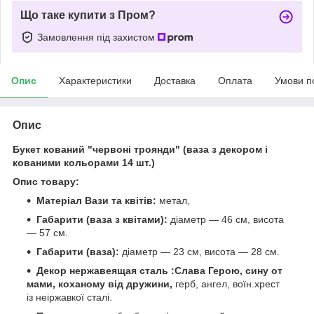
Що таке купити з Пром?
Замовлення під захистом
Опис
Характеристики
Доставка
Оплата
Умови п
Опис
Букет кований "червоні троянди" (ваза з декором і
кованими кольорами 14 шт.)
Опис товару:
Матеріал Вази та квітів:
метал,
Габарити (ваза з квітами):
діаметр — 46 см, висота
— 57 см.
Габарити (ваза):
діаметр — 23 см, висота — 28 см.
Декор нержавеящая сталь :Слава Герою, сину от
мами, коханому від дружини,
герб, ангел, воїн.хрест
із неіржавкої сталі.