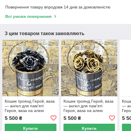
Повернення товару впродовж 14 днів за домовленістю
Всі умови повернення
З цим товаром також замовляють
Кошик троянд Герой, ваза
Кошик троянд Герой, ваза
Коши
— ангел для пам'яті
— ангел для пам'яті
— ан
Героя, ваза на алею
Героя, ваза на алею
Геро
слави.
слави.
слав
5 500
5 500
5 5
₴
₴
Купити
Купити