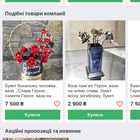
Подібні товари компанії
Букет Коханому чоловіку ,
Ваза пам’яті Героя, ваза
Буке
ваза ,,Слава Герою,,
на алею слави, букет
Геро
памяти Героя, ваза на
воїну загиблому, букет
слав
алею славы.
Герою, кована ваза на
7 500
2 900
7 5
₴
₴
могилу. Золотиста.
Купити
Купити
Акційні пропозиції та новинки