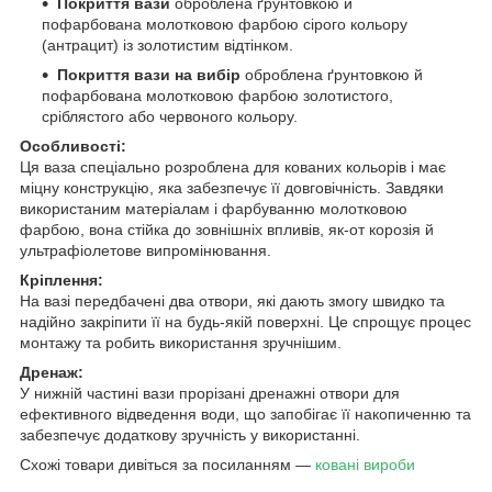
Покриття вази
оброблена ґрунтовкою й
пофарбована молотковою фарбою сірого кольору
(антрацит) із золотистим відтінком.
Покриття вази на вибір
оброблена ґрунтовкою й
пофарбована молотковою фарбою золотистого,
сріблястого або червоного кольору.
Особливості:
Ця ваза спеціально розроблена для кованих кольорів і має
міцну конструкцію, яка забезпечує її довговічність. Завдяки
використаним матеріалам і фарбуванню молотковою
фарбою, вона стійка до зовнішніх впливів, як-от корозія й
ультрафіолетове випромінювання.
Кріплення:
На вазі передбачені два отвори, які дають змогу швидко та
надійно закріпити її на будь-якій поверхні. Це спрощує процес
монтажу та робить використання зручнішим.
Дренаж:
У нижній частині вази прорізані дренажні отвори для
ефективного відведення води, що запобігає її накопиченню та
забезпечує додаткову зручність у використанні.
Схожі товари дивіться за посиланням —
ковані вироби