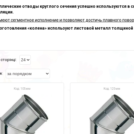
лические отводы круглого сечения успешно используются в с
ляции.
меют сегментное исполнение и позволяют достичь плавного поворот
зготовления «колена» используют листовой металл толщиной 0
105мм
125мм