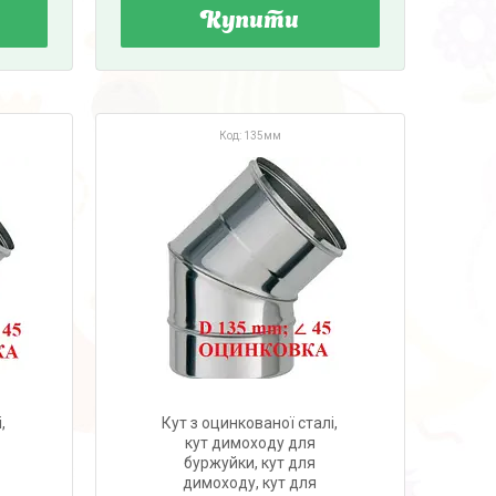
Купити
135мм
,
Кут з оцинкованої сталі,
кут димоходу для
буржуйки, кут для
димоходу, кут для