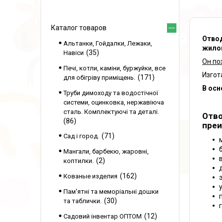
Каталог товаров
Отвод
Альтанки, Гойдалки, Лежаки,
жило
35
Навіси
Он по
Печі, котли, каміни, буржуйки, все
Изгот
171
для обігріву приміщень.
В осн
Труби димоходу та водостічної
системи, оцинковка, нержавіюча
сталь. Комплектуючі та деталі.
Отво
86
преи
71
Сад і город.
Мангали, барбекю, жаровні,
2
коптилки.
162
Кованые изделия
Пам'ятні та меморіальні дошки
30
та таблички.
12
Садовий інвентар ОПТОМ