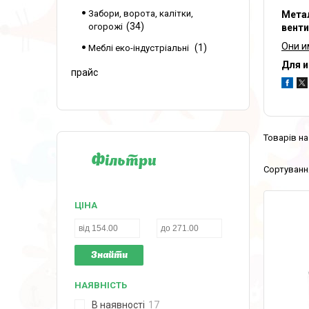
Забори, ворота, калітки,
Метал
34
огорожі
венти
Они и
1
Меблі еко-індустріальні
Для и
прайс
Фільтри
ЦІНА
Знайти
НАЯВНІСТЬ
В наявності
17