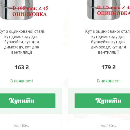
Кут з оцинкованої сталі,
Кут з оцинкованої сталі
кут димоходу для
кут димоходу для
буржуйки, кут для
буржуйки, кут для
димоходу, кут для
димоходу, кут для
вентиляції
вентиляції
163 ₴
179 ₴
В наявності
В наявності
Купити
Купити
115мм
160мм