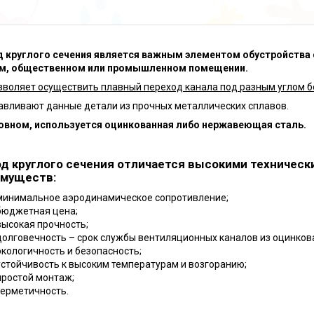
 круглого сечения является важным элементом обустройства
м, общественном или промышленном помещении.
зволяет осуществить плавный переход канала под разным углом б
авливают данные детали из прочных металлических сплавов.
овном, используется оцинкованная либо нержавеющая сталь.
д круглого сечения отличается высокими техническ
муществ:
минимальное аэродинамическое сопротивление;
бюджетная цена;
высокая прочность;
долговечность – срок службы вентиляционных каналов из оцинкова
экологичность и безопасность;
устойчивость к высоким температурам и возгоранию;
простой монтаж;
герметичность.