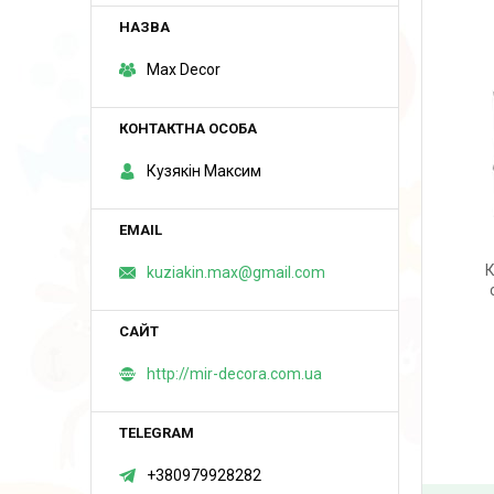
Max Decor
Кузякін Максим
К
kuziakin.max@gmail.com
http://mir-decora.com.ua
+380979928282