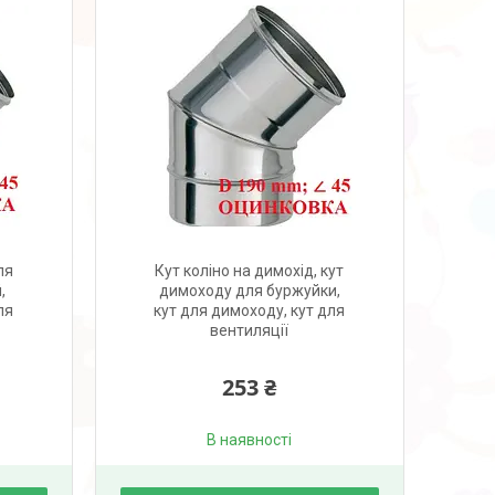
ля
Кут коліно на димохід, кут
,
димоходу для буржуйки,
ля
кут для димоходу, кут для
вентиляції
253 ₴
В наявності