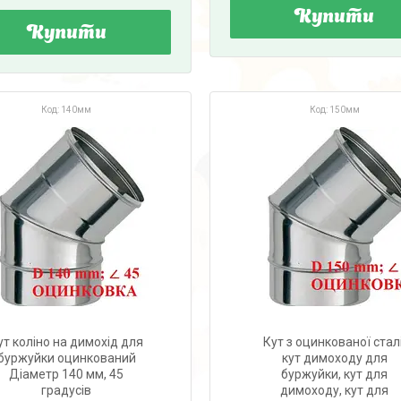
Купити
Купити
140мм
150мм
ут коліно на димохід для
Кут з оцинкованої сталі
буржуйки оцинкований
кут димоходу для
Діаметр 140 мм, 45
буржуйки, кут для
градусів
димоходу, кут для