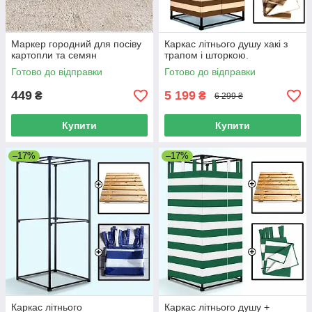
Маркер городний для посіву
Каркас літнього душу хакі з
картопли та семян
трапом і шторкою.
Готово до відправки
Готово до відправки
449
5 199
₴
₴
6 299 ₴
Купити
Купити
–17%
–17%
Каркас літнього
Каркас літнього душу +