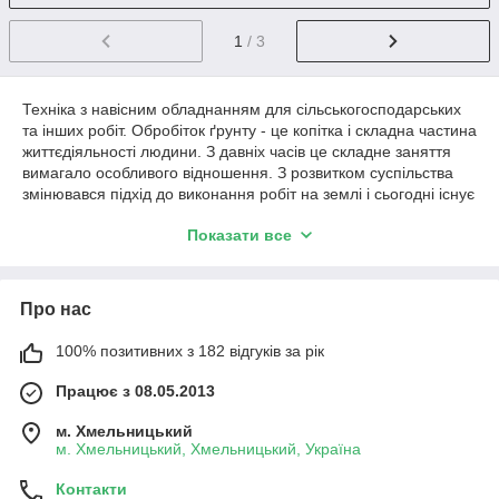
1
/ 3
Техніка з навісним обладнанням для сільськогосподарських
та інших робіт. Обробіток ґрунту - це копітка і складна частина
життєдіяльності людини. З давніх часів це складне заняття
вимагало особливого відношення. З розвитком суспільства
змінювався підхід до виконання робіт на землі і сьогодні існує
безліч обладнання, що забезпечує механізовану обробку
Показати все
грунту. Найпоширенішими та найефективнішими діячами-
помічниками фермерів стали трактори, різновиди
модельного ряду яких складно перерахувати. Можливості
трактора залежать від навісного обладнання. Хороше
Про нас
оснащення дозволить зробити такий агрегат, який здатний
замінити цілу низку сільськогосподарської техніки, бурових та
100% позитивних з 182 відгуків за рік
будівельних машин.
Працює з 08.05.2013
м. Хмельницький
м. Хмельницький, Хмельницький, Україна
Контакти