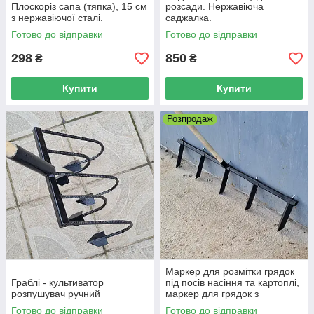
Плоскоріз сапа (тяпка), 15 см
розсади. Нержавіюча
з нержавіючої сталі.
саджалка.
Готово до відправки
Готово до відправки
298
850
₴
₴
Купити
Купити
Розпродаж
Маркер для розмітки грядок
Граблі - культиватор
під посів насіння та картоплі,
розпушувач ручний
маркер для грядок з
регулюванням ширини
Готово до відправки
Готово до відправки