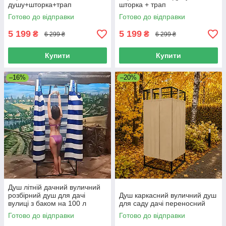
душу+шторка+трап
шторка + трап
Готово до відправки
Готово до відправки
5 199
5 199
₴
₴
6 299 ₴
6 299 ₴
Купити
Купити
–16%
–20%
Душ літній дачний вуличний
розбірний душ для дачі
Душ каркасний вуличний душ
вулиці з баком на 100 л
для саду дачі переносний
Готово до відправки
Готово до відправки