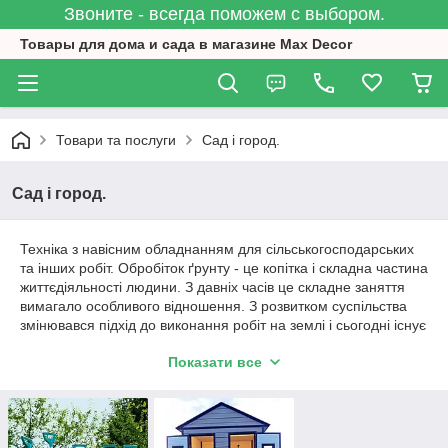
Звоните - всегда поможем с выбором.
Товары для дома и сада в магазине Max Decor
Товари та послуги
Сад і город.
Сад і город.
Техніка з навісним обладнанням для сільськогосподарських
та інших робіт. Обробіток ґрунту - це копітка і складна частина
життєдіяльності людини. З давніх часів це складне заняття
вимагало особливого відношення. З розвитком суспільства
змінювався підхід до виконання робіт на землі і сьогодні існує
безліч обладнання, що забезпечує механізовану обробку
Показати все
грунту. Найпоширенішими та найефективнішими діячами-
помічниками фермерів стали трактори, різновиди
модельного ряду яких складно перерахувати. Можливості
трактора залежать від навісного обладнання. Хороше
оснащення дозволить зробити такий агрегат, який здатний