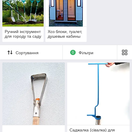
замінити цілу низку сільськогосподарської техніки, бурових та
будівельних машин.
Ручний інструмент
Хоз блоки, туалет,
для городу та саду
душевые кабины
Сортування
0
Фільтри
Саджалка (сівалка) для