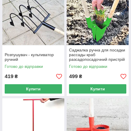
Саджалка ручна для посадки
Розпушувач - культиватор
рассады краб
ручний
разсадопосадочний пристрій
Готово до відправки
Готово до відправки
419
499
₴
₴
Купити
Купити