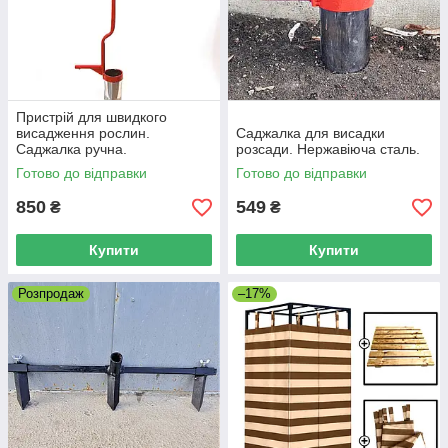
Пристрій для швидкого
висадження рослин.
Саджалка для висадки
Саджалка ручна.
розсади. Нержавіюча сталь.
Готово до відправки
Готово до відправки
850
549
₴
₴
Купити
Купити
Розпродаж
–17%