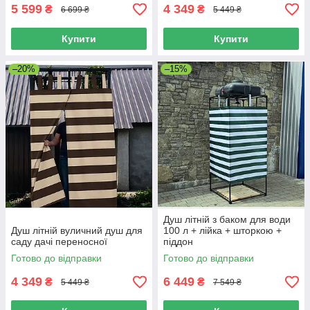
5 599
4 349
₴
₴
6 699 ₴
5 449 ₴
Купити
Купити
–20%
–15%
Душ літній з баком для води
Душ літній вуличний душ для
100 л + лійка + шторкою +
саду дачі переносної
піддон
Готово до відправки
Готово до відправки
4 349
6 449
₴
₴
5 449 ₴
7 549 ₴