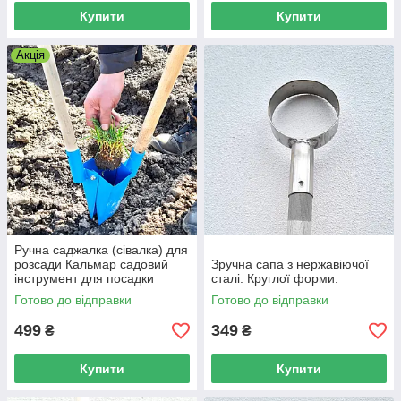
Купити
Купити
Акція
Ручна саджалка (сівалка) для
розсади Кальмар садовий
Зручна сапа з нержавіючої
інструмент для посадки
сталі. Круглої форми.
розсади.
Готово до відправки
Готово до відправки
499
349
₴
₴
Купити
Купити