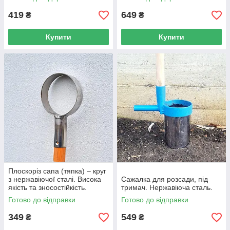
міжрядь.
419
649
₴
₴
Купити
Купити
Плоскоріз сапа (тяпка) – круг
з нержавіючої сталі. Висока
Сажалка для розсади, під
якість та зносостійкість.
тримач. Нержавіюча сталь.
Готово до відправки
Готово до відправки
349
549
₴
₴