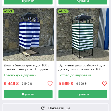
Купити
Купити
–15%
–16%
Душ із баком для води 100 л
Вуличний душ розбірний для
+ лійка + шторкою + піддон
дачі вулиці з баком на 100 л
Готово до відправки
Готово до відправки
6 449
5 599
₴
₴
7 549 ₴
6 699 ₴
Купити
Купити
Показати ще