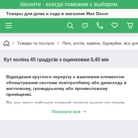
Звоните - всегда поможем с выбором.
Товары для дома и сада в магазине Max Decor
Товари та послуги
Печі, котли, каміни, буржуйки, все дл
Кут коліна 45 градусів з оцинковки 0,45 мм
Відведення круглого перерізу є важливим елементом
облаштування системи повітрообміну або димоходу в
житловому, громадському або промисловому
приміщенні.
Він дає змогу здійснити плавний перехід каналу під різним
кутом без зміни перерізу.
Показати все
Виготовляють ці деталі з міцних металевих сплавів.
Загалом використовується оцинкована або неіржавка
сталь.