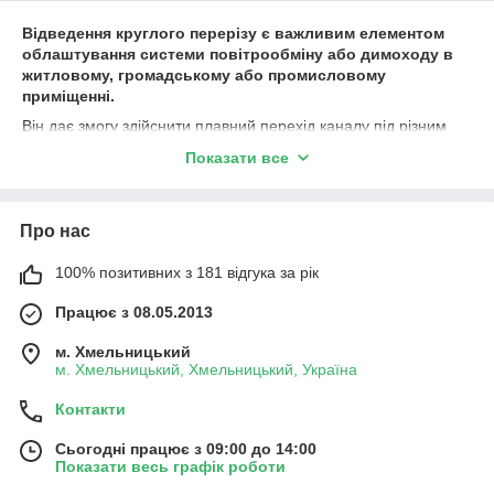
Для виготовлення «коліна» використовують листовий
Відведення круглого перерізу є важливим елементом
метал завтовшки 0,4-0,65 мм
облаштування системи повітрообміну або димоходу в
житловому, громадському або промисловому
приміщенні.
Він дає змогу здійснити плавний перехід каналу під різним
кутом без зміни перерізу.
Показати все
Виготовляють ці деталі з міцних металевих сплавів.
Загалом використовується оцинкована або неіржавка
сталь.
Про нас
100% позитивних з 181 відгука за рік
Відведення круглого перерізу вирізняється
високими технічними характеристиками та
Працює з 08.05.2013
низкою переваг:
м. Хмельницький
мінімальний аеродинамічний опір;
м. Хмельницький, Хмельницький, Україна
бюджетна ціна;
Контакти
висока міцність;
довговічність — термін експлуатації вентиляційних
Сьогодні працює з 09:00 до 14:00
Показати весь графік роботи
каналів з оцинкованої сталі досягає 50 років;